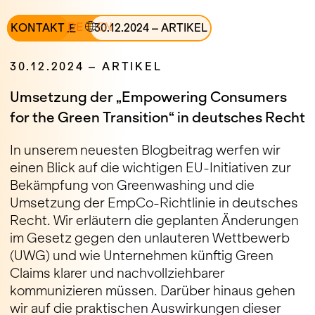
DE
EN
ALLE
KONTAKT
30
.
12
.
2024
–
ARTIKEL
30
.
12
.
2024
–
ARTIKEL
Umsetzung der „Empowering Consumers
for the Green Transition“ in deutsches Recht
In unserem neuesten Blogbeitrag werfen wir
einen Blick auf die wichtigen EU-Initiativen zur
Bekämpfung von Greenwashing und die
Umsetzung der EmpCo-Richtlinie in deutsches
Recht. Wir erläutern die geplanten Änderungen
im Gesetz gegen den unlauteren Wettbewerb
(UWG) und wie Unternehmen künftig Green
Claims klarer und nachvollziehbarer
kommunizieren müssen. Darüber hinaus gehen
wir auf die praktischen Auswirkungen dieser