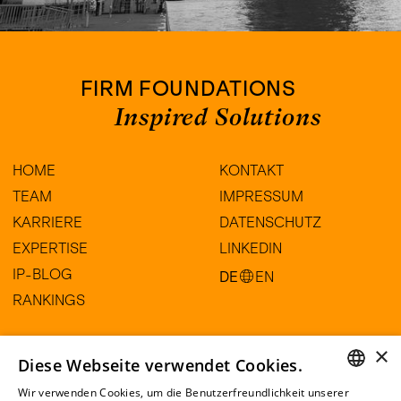
FIRM FOUNDATIONS
Inspired Solutions
HOME
KONTAKT
TEAM
IMPRESSUM
KARRIERE
DATENSCHUTZ
EXPERTISE
LINKEDIN
IP-BLOG
DE
EN
RANKINGS
×
HARTE-BAVENDAMM Rechtsanwälte
Diese Webseite verwendet Cookies.
Partnerschaftsgesellschaft mbB
Wir verwenden Cookies, um die Benutzerfreundlichkeit unserer
Am Sandtorkai 77