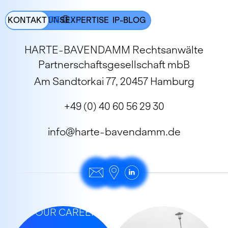
DE
EN
KONTAKT
ÜBER UNS
EXPERTISE
IP-BLOG
HARTE-BAVENDAMM Rechtsanwälte
Partnerschaftsgesellschaft mbB
Am Sandtorkai 77, 20457 Hamburg
+49 (0) 40 60 56 29 30
info@harte-bavendamm.de
KICK-START
YOUR CAREER