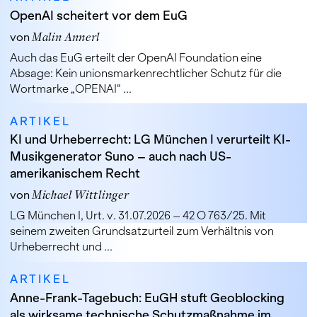
OpenAI scheitert vor dem EuG
von
Malin Annerl
Auch das EuG erteilt der OpenAI Foundation eine
Absage: Kein unionsmarkenrechtlicher Schutz für die
Wortmarke „OPENAI“ ...
ARTIKEL
KI und Urheberrecht: LG München I verurteilt KI-
Musikgenerator Suno – auch nach US-
amerikanischem Recht
von
Michael Wittlinger
LG München I, Urt. v. 31.07.2026 – 42 O 763/25. Mit
seinem zweiten Grundsatzurteil zum Verhältnis von
Urheberrecht und ...
ARTIKEL
Anne-Frank-Tagebuch: EuGH stuft Geoblocking
als wirksame technische Schutzmaßnahme im