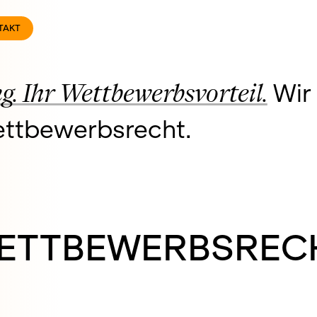
TAKT
. Ihr Wettbewerbsvorteil.
Wir 
ettbewerbsrecht.
ETT­BE­WERBS­REC