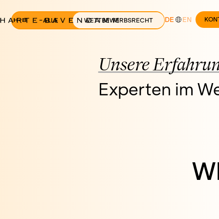
DE
EN
KON
ALLE
WETTBEWERBSRECHT
Unsere Erfahrung
Experten im W
W