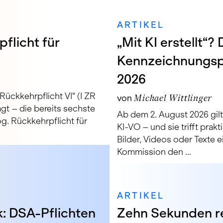
ARTIKEL
flicht für
„Mit KI erstellt“?
Kennzeichnungspf
2026
ückkehrpflicht VI“ (I ZR
von
Michael Wittlinger
gt – die bereits sechste
Ab dem 2. August 2026 gilt
g. Rückkehrpflicht für
KI-VO – und sie trifft prakt
Bilder, Videos oder Texte 
Kommission den ...
ARTIKEL
: DSA-Pflichten
Zehn Sekunden r