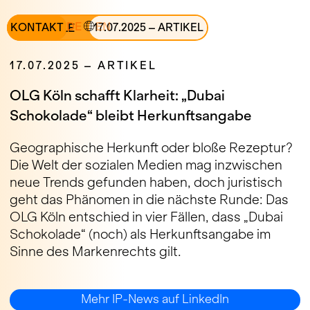
DE
EN
ALLE
KONTAKT
17
.
07
.
2025
–
ARTIKEL
17
.
07
.
2025
–
ARTIKEL
OLG Köln schafft Klarheit: „Dubai
Schokolade“ bleibt Herkunftsangabe
Geographische Herkunft oder bloße Rezeptur?
Die Welt der sozialen Medien mag inzwischen
neue Trends gefunden haben, doch juristisch
geht das Phänomen in die nächste Runde: Das
OLG Köln entschied in vier Fällen, dass „Dubai
Schokolade“ (noch) als Herkunftsangabe im
Sinne des Markenrechts gilt.
Mehr IP-News auf LinkedIn