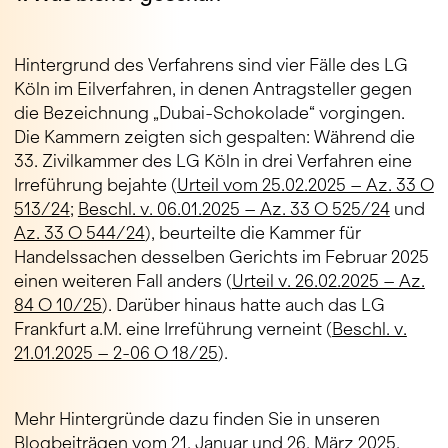
Hintergrund des Verfahrens sind vier Fälle des LG
Köln im Eilverfahren, in denen Antragsteller gegen
die Bezeichnung „Dubai-Schokolade“ vorgingen.
Die Kammern zeigten sich gespalten: Während die
33. Zivilkammer des LG Köln in drei Verfahren eine
Irreführung bejahte (
Urteil vom 25.02.2025 – Az. 33 O
513/24
;
Beschl. v. 06.01.2025 – Az. 33 O 525/24
und
Az. 33 O 544/24
), beurteilte die Kammer für
Handelssachen desselben Gerichts im Februar 2025
einen weiteren Fall anders (
Urteil v. 26.02.2025 – Az.
84 O 10/25
). Darüber hinaus hatte auch das LG
Frankfurt a.M. eine Irreführung verneint (
Beschl. v.
21.01.2025 – 2-06 O 18/25
).
Mehr Hintergründe dazu finden Sie in unseren
Blogbeiträgen vom
21. Januar
und
26. März 2025
.