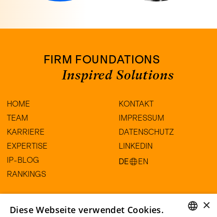
FIRM FOUNDATIONS
Inspired Solutions
HOME
KONTAKT
TEAM
IMPRESSUM
KARRIERE
DATENSCHUTZ
EXPERTISE
LINKEDIN
IP-BLOG
DE
EN
RANKINGS
×
HARTE-BAVENDAMM Rechtsanwälte
Diese Webseite verwendet Cookies.
Partnerschaftsgesellschaft mbB