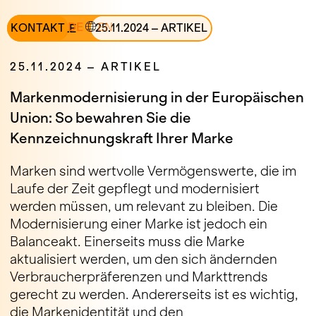
DE
EN
ALLE
KONTAKT
25
.
11
.
2024
–
ARTIKEL
25
.
11
.
2024
–
ARTIKEL
Markenmodernisierung in der Europäischen
Union: So bewahren Sie die
Kennzeichnungskraft Ihrer Marke
Marken sind wertvolle Vermögenswerte, die im
Laufe der Zeit gepflegt und modernisiert
werden müssen, um relevant zu bleiben. Die
Modernisierung einer Marke ist jedoch ein
Balanceakt. Einerseits muss die Marke
aktualisiert werden, um den sich ändernden
Verbraucherpräferenzen und Markttrends
gerecht zu werden. Andererseits ist es wichtig,
die Markenidentität und den